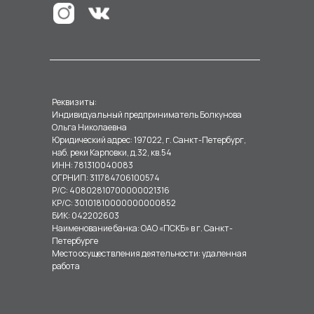
Реквизиты:
Индивидуальный предприниматель Болкунова
Ольга Николаевна
Юридический адрес: 197022, г. Санкт-Петербург,
наб. реки Карповки, д.32, кв.54
ИНН: 781310040083
ОГРНИП: 311784706100574
Р/С: 40802810700000021316
КР/С: 30101810000000000852
БИК: 042202603
Наименование банка: ОАО «ПСКБ» в г. Санкт-
Петербурге
Место осуществления деятельности: удаленная
работа